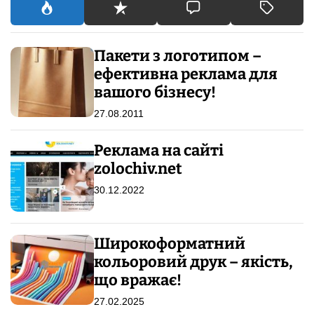
:
Пакети з логотипом –
ефективна реклама для
вашого бізнесу!
27.08.2011
Реклама на сайті
zolochiv.net
30.12.2022
Широкоформатний
кольоровий друк – якість,
що вражає!
27.02.2025