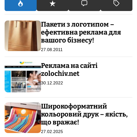
:
Пакети з логотипом –
ефективна реклама для
вашого бізнесу!
27.08.2011
Реклама на сайті
zolochiv.net
30.12.2022
Широкоформатний
кольоровий друк – якість,
що вражає!
27.02.2025