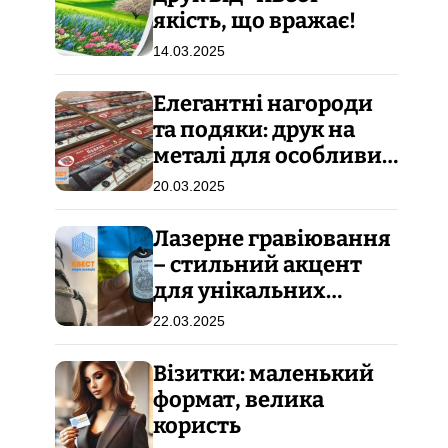
якість, що вражає!
14.03.2025
Елегантні нагороди
та подяки: друк на
металі для особливих
подій
20.03.2025
Лазерне гравіювання
– стильний акцент
для унікальних
подарунків!
22.03.2025
Візитки: маленький
формат, велика
користь