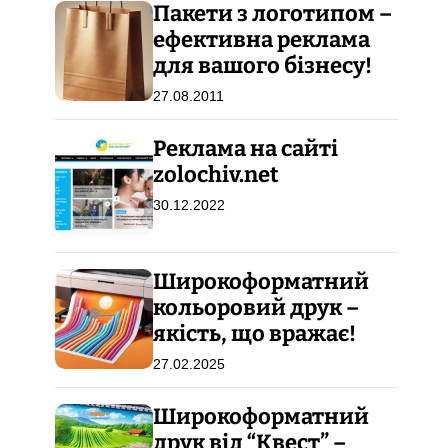
Пакети з логотипом –
ефективна реклама
для вашого бізнесу!
27.08.2011
Реклама на сайті
zolochiv.net
30.12.2022
Широкоформатний
кольоровий друк –
якість, що вражає!
27.02.2025
Широкоформатний
друк від “Квест” –