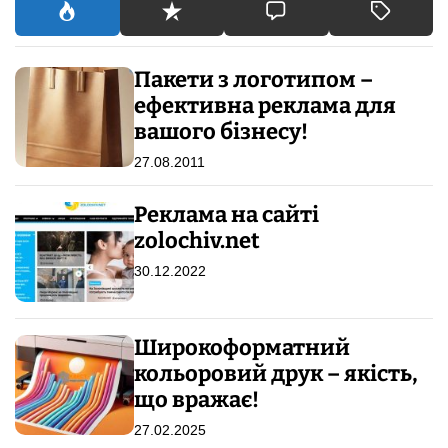
:
Пакети з логотипом –
ефективна реклама для
вашого бізнесу!
27.08.2011
Реклама на сайті
zolochiv.net
30.12.2022
Широкоформатний
кольоровий друк – якість,
що вражає!
27.02.2025